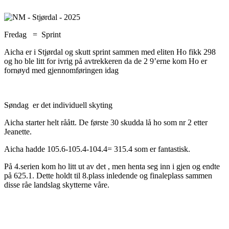
Fredag = Sprint
Aicha er i Stjørdal og skutt sprint sammen med eliten Ho fikk 298
og ho ble litt for ivrig på avtrekkeren da de 2 9’erne kom Ho er
fornøyd med gjennomføringen idag
Søndag er det individuell skyting
Aicha starter helt råått. De første 30 skudda lå ho som nr 2 etter
Jeanette.
Aicha hadde 105.6-105.4-104.4= 315.4 som er fantastisk.
På 4.serien kom ho litt ut av det , men henta seg inn i gjen og endte
på 625.1. Dette holdt til 8.plass inledende og finaleplass sammen
disse råe landslag skytterne våre.